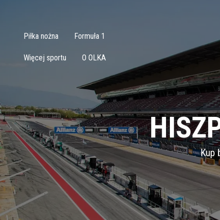
Piłka nożna
Formuła 1
Więcej sportu
O OLKA
HISZ
Kup b