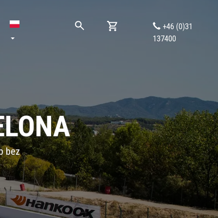
+46 (0)31
137400
ELONA
ub bez