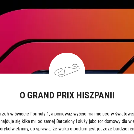
O GRAND PRIX HISZPANII
zeń w świecie Formuły 1, a ponieważ wyścig ma miejsce w światowej me
znajduje się kilka mil od samej Barcelony i służy jako tor domowy dla 
którykolwiek inny, co sprawia, że ​​walka o podium jest jeszcze bardziej 