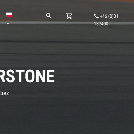
+46 (0)31
137400
ERSTONE
 bez