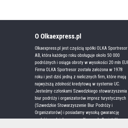
O Olkaexpress.pl
Olkaexpress.pl jest częścią spółki OLKA Sportresor
AB, która każdego roku obsługuje około 50 000
podróżnych i osiąga obroty w wysokości 20 mln EU
Firma OLKA Sportresor została założona w 1978
roku i jest dziś jedną z nielicznych firm, które mają
najwyższą zdolność kredytową w systemie UC.
Jesteśmy członkami Szwedzkiego stowarzyszenia
biur podróży i organizatorów imprez turystycznych
(Szwedzkie Stowarzyszenie Biur Podróży i
Organizatorów) i posiadamy wysoką gwarancję
podróżną udzieloną przez Kammarkollegiet. U nas
łatwo i bezpiecznie zapłacisz kartą, na podstawie