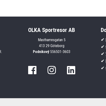
OLKA Sportresor AB
Do
✔
Masthamnsgatan 5
413 29 Göteborg
✔
R.
Podnikový
556501-3603
✔
✔
✔