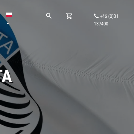
+46 (0)31
137400
TA