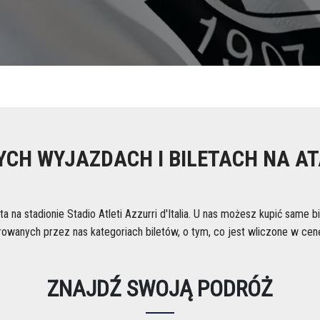
YCH WYJAZDACH I BILETACH NA A
 na stadionie Stadio Atleti Azzurri d'Italia. U nas możesz kupić same bi
anych przez nas kategoriach biletów, o tym, co jest wliczone w cenę 