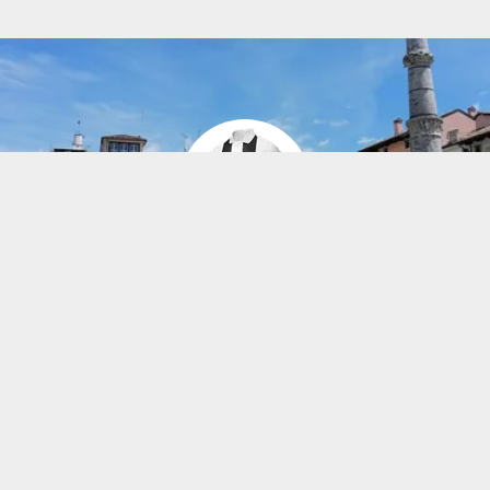
HISTORIA UDINESE
Udinese Calcio zostało założone w 1896 roku i może
pochwalić się imponującą historią i dużym znaczeniem
dla włoskiego futbolu. Klub pochodzi z miasta Udine w
regionie Friuli-Wenecja Julijska. Udinese ugruntowało
swoją pozycję w Serie A i przez lata brało udział w
rozgrywkach pucharowych we Włoszech i w