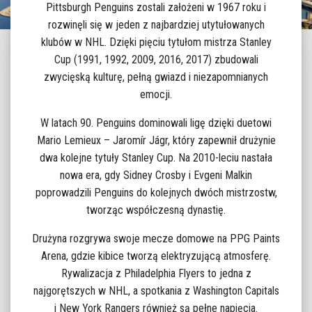
Pittsburgh Penguins zostali założeni w 1967 roku i
rozwinęli się w jeden z najbardziej utytułowanych
klubów w NHL. Dzięki pięciu tytułom mistrza Stanley
Cup (1991, 1992, 2009, 2016, 2017) zbudowali
zwycięską kulturę, pełną gwiazd i niezapomnianych
emocji.
W latach 90. Penguins dominowali ligę dzięki duetowi
Mario Lemieux – Jaromír Jágr, który zapewnił drużynie
dwa kolejne tytuły Stanley Cup. Na 2010-leciu nastała
nowa era, gdy Sidney Crosby i Evgeni Malkin
poprowadzili Penguins do kolejnych dwóch mistrzostw,
tworząc współczesną dynastię.
Drużyna rozgrywa swoje mecze domowe na PPG Paints
Arena, gdzie kibice tworzą elektryzującą atmosferę.
Rywalizacja z Philadelphia Flyers to jedna z
najgorętszych w NHL, a spotkania z Washington Capitals
i New York Rangers również są pełne napięcia.