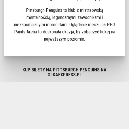
Pittsburgh Penguins to klub z mistrzowską
mentalnością, legendarnymi zawodnikami i
niezapomnianymi momentami. Oglądanie meczu na PPG
Paints Arena to doskonała okazja, by zobaczyć hokej na
najwyższym poziomie.
KUP BILETY NA PITTSBURGH PENGUINS NA
OLKAEXPRESS.PL
Kup bilety na mecz Pittsburgh Penguins na Olkaexpress.pl. W PPG
Paints Arena oferujemy kilka różnych kategorii, zarówno na
krótkim, jak i długim boku. Zdecydowana większość biletów
dostarczana jest w formie biletów elektronicznych na kilka dni
przed meczem. Bezpieczny, pewny i elastyczny.